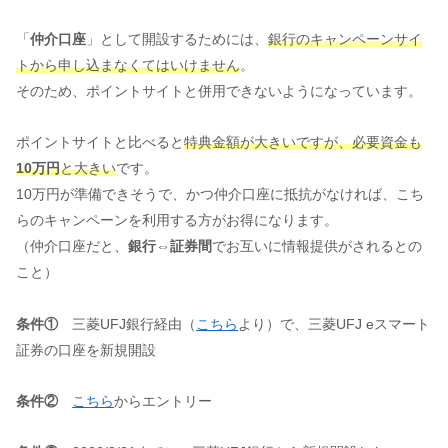
「
仲介口座
」として開設するためには、
銀行のキャンペーンサイ
トから申し込まなくてはいけません
。
そのため、ポイントサイトと併用できないようになっています。
ポイントサイトと比べると
特典金額が大きいですが、必要資金も
10万円
と大きい
です。
10万円が準備できそうで、かつ仲介口座に抵抗がなければ、こち
らのキャンペーンを利用する方がお得になります。
（仲介口座だと、
銀行⇔証券間
でお互いに情報提供がされるとの
こと）
条件①
三菱UFJ銀行経由（
こちら
より）で、三菱UFJ eスマート
証券の口座を新規開設
条件②
こちら
からエントリー