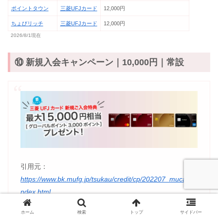
ポイントタウン
三菱UFJカード
12,000円
ちょびリッチ
三菱UFJカード
12,000円
2026/8/1現在
⑩ 新規入会キャンペーン｜10,000円｜常設
引用元：
https://www.bk.mufg.jp/tsukau/credit/cp/202207_mucard/i
ndex.html
ホーム
検索
トップ
サイドバー