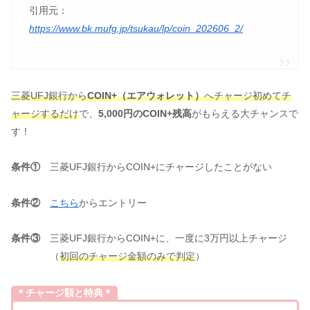
引用元：
https://www.bk.mufg.jp/tsukau/lp/coin_202606_2/
三菱UFJ銀行から
COIN+（エアウォレット）
へチャージ初めてチ
ャージするだけ
で、
5,000円のCOIN+残高
がもらえる大チャンスで
す！
条件①
三菱UFJ銀行からCOIN+にチャージしたことがない
条件②
こちら
からエントリー
条件③
三菱UFJ銀行からCOIN+に、一度に3万円以上チャージ
（
初回のチャージ金額のみで判定
）
＊チャージ額と特典＊