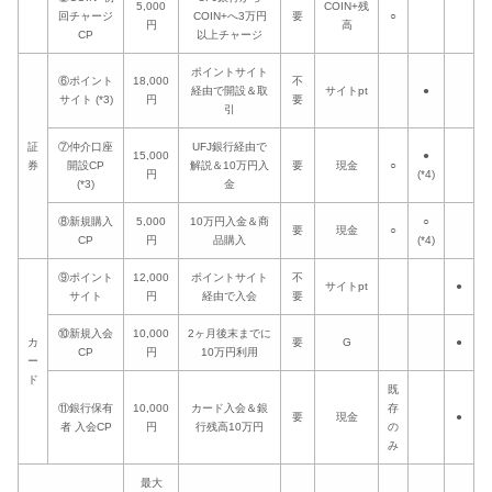
5,000
COIN+残
回チャージ
COIN+へ3万円
要
○
円
高
CP
以上チャージ
ポイントサイト
⑥ポイント
18,000
不
経由で開設＆取
サイトpt
●
サイト (*3)
円
要
引
証
⑦仲介口座
UFJ銀行経由で
15,000
●
券
開設CP
解説＆10万円入
要
現金
○
円
(*4)
(*3)
金
⑧新規購入
5,000
10万円入金＆商
○
要
現金
○
CP
円
品購入
(*4)
⑨ポイント
12,000
ポイントサイト
不
サイトpt
●
サイト
円
経由で入会
要
⑩新規入会
10,000
2ヶ月後末までに
カ
要
G
●
CP
円
10万円利用
ー
ド
既
⑪銀行保有
10,000
カード入会＆銀
存
要
現金
●
者 入会CP
円
行残高10万円
の
み
最大