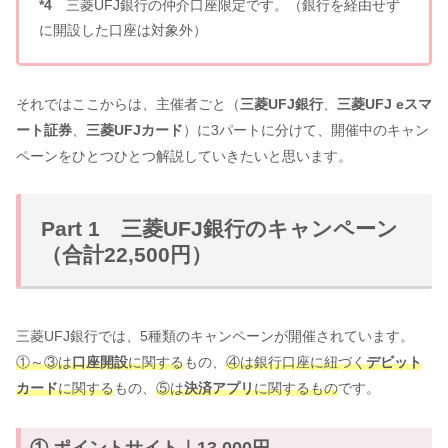
*4
三菱UFJ銀行の仲介口座限定です。（銀行を経由せず
に開設した口座は対象外）
それではここからは、主催者ごと（
三菱UFJ銀行
、
三菱UFJ eスマ
ート証券
、
三菱UFJカード
）に3パートに分けて、開催中のキャン
ペーンをひとつひとつ解説していきたいと思います。
Part 1 三菱UFJ銀行のキャンペーン
（合計22,500円）
三菱UFJ銀行では、5種類のキャンペーンが開催されています。
①～③は
口座開設
に関する
もの、
④は銀行口座に紐づく
デビット
カード
に関する
もの、
⑤は
決済アプリ
に関するもの
です。