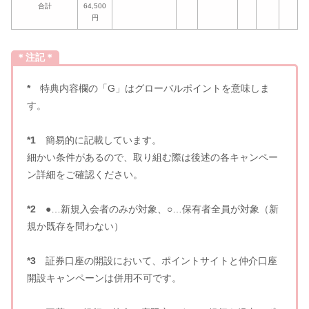
合計
64,500
円
＊注記＊
*
特典内容欄の「G」はグローバルポイントを意味しま
す。
*1
簡易的に記載しています。
細かい条件があるので、取り組む際は後述の各キャンペー
ン詳細をご確認ください。
*2
●…新規入会者のみが対象、○…保有者全員が対象（新
規か既存を問わない）
*3
証券口座の開設において、ポイントサイトと仲介口座
開設キャンペーンは併用不可です。