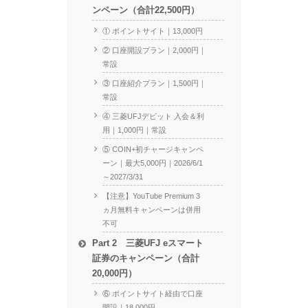
ンペーン（合計22,500円）
① ポイントサイト｜13,000円
② 口座開設プラン｜2,000円｜
常設
③ 口座紹介プラン｜1,500円｜
常設
④ 三菱UFJデビット 入会＆利
用｜1,000円｜常設
⑤ COIN+初チャージキャンペ
ーン｜最大5,000円｜2026/6/1
～2027/3/31
【注意】YouTube Premium 3
ヵ月無料キャンペーンは併用
不可
Part 2 三菱UFJ eスマート
証券のキャンペーン（合計
20,000円）
⑥ ポイントサイト経由で口座
開設｜18,000円