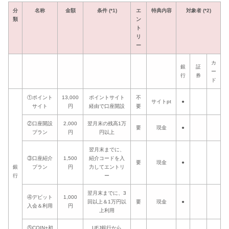
分
名称
金額
条件 (*1)
エ
特典内容
対象者 (*2)
類
ン
ト
リ
ー
カ
銀
証
ー
行
券
ド
①ポイント
13,000
ポイントサイト
不
サイトpt
●
サイト
円
経由で口座開設
要
②口座開設
2,000
翌月末の残高1万
要
現金
●
プラン
円
円以上
翌月末までに、
③口座紹介
1,500
紹介コードを入
要
現金
●
銀
プラン
円
力してエントリ
行
ー
翌月末までに、3
④デビット
1,000
回以上＆1万円以
要
現金
●
入会＆利用
円
上利用
⑤COIN+初
UFJ銀行から