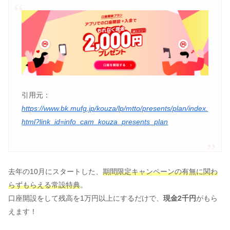
引用元：
https://www.bk.mufg.jp/kouza/lp/mtto/presents/plan/index.
html?link_id=info_cam_kouza_presents_plan
去年の10月にスタートした、
期間限定キャンペーンの有無に関わ
らずもらえる常設特典
。
口座開設をして残高を1万円以上にするだけで、
現金2千円
がもら
えます！