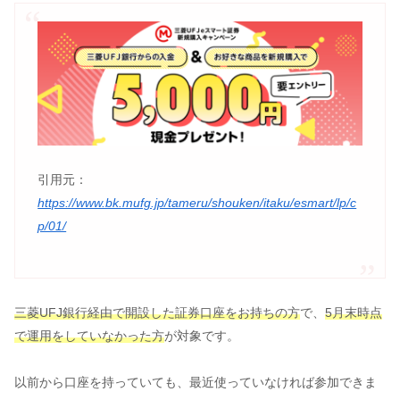
引用元：
https://www.bk.mufg.jp/tameru/shouken/itaku/esmart/lp/c
p/01/
三菱UFJ銀行経由で開設した証券口座をお持ちの方
で、
5月末時点
で運用をしていなかった方
が対象です。
以前から口座を持っていても、最近使っていなければ参加できま