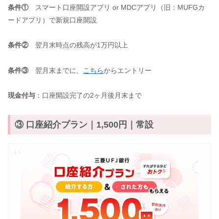
条件①
スマート口座開設アプリ or MDCアプリ（旧：MUFGカ
ードアプリ）で新規口座開設
条件②
翌月末時点の残高が1万円以上
条件③
翌月末までに、
こちら
からエントリー
現金付与
：口座開設完了の2ヶ月後月末まで
③ 口座紹介プラン｜1,500円｜常設