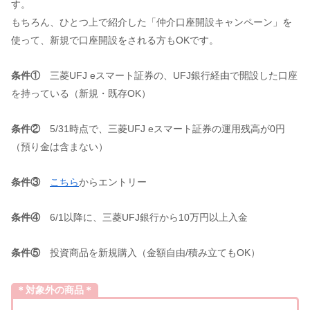
す。
もちろん、ひとつ上で紹介した「仲介口座開設キャンペーン」を
使って、新規で口座開設をされる方もOKです。
条件①
三菱UFJ eスマート証券の、UFJ銀行経由で開設した口座
を持っている（新規・既存OK）
条件②
5/31時点で、三菱UFJ eスマート証券の運用残高が0円
（預り金は含まない）
条件③
こちら
からエントリー
条件④
6/1以降に、三菱UFJ銀行から10万円以上入金
条件⑤
投資商品を新規購入（金額自由/積み立てもOK）
＊対象外の商品＊