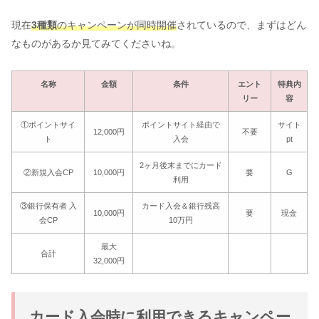
現在
3種類
のキャンペーンが同時開催
されているので、まずはどん
なものがあるか見てみてくださいね。
名称
金額
条件
エント
特典内
リー
容
①ポイントサイ
ポイントサイト経由で
サイト
12,000円
不要
ト
入会
pt
2ヶ月後末までにカード
②新規入会CP
10,000円
要
G
利用
③銀行保有者 入
カード入会＆銀行残高
10,000円
要
現金
会CP
10万円
最大
合計
32,000円
カード入会時に利用できるキャンペー