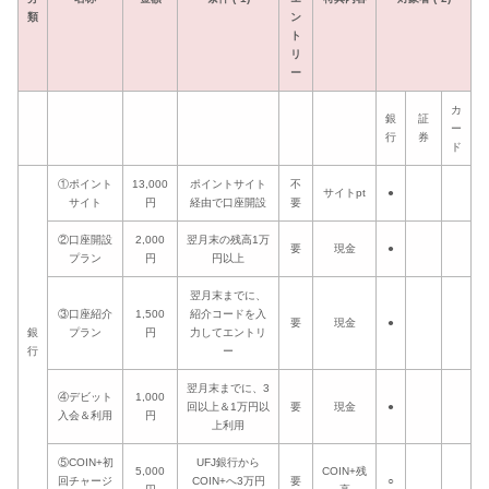
類
ン
ト
リ
ー
カ
銀
証
ー
行
券
ド
①ポイント
13,000
ポイントサイト
不
サイトpt
●
サイト
円
経由で口座開設
要
②口座開設
2,000
翌月末の残高1万
要
現金
●
プラン
円
円以上
翌月末までに、
③口座紹介
1,500
紹介コードを入
要
現金
●
銀
プラン
円
力してエントリ
行
ー
翌月末までに、3
④デビット
1,000
回以上＆1万円以
要
現金
●
入会＆利用
円
上利用
⑤COIN+初
UFJ銀行から
5,000
COIN+残
回チャージ
COIN+へ3万円
要
○