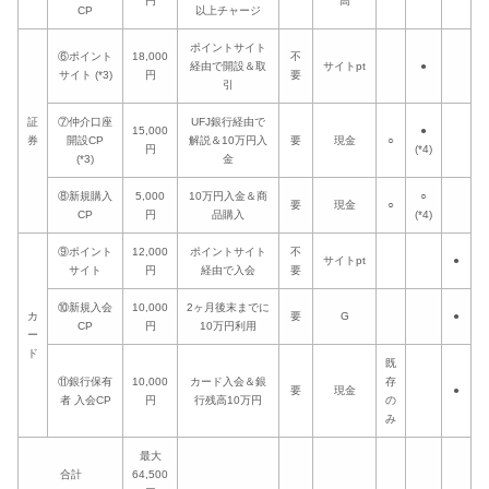
円
高
CP
以上チャージ
ポイントサイト
⑥ポイント
18,000
不
経由で開設＆取
サイトpt
●
サイト (*3)
円
要
引
証
⑦仲介口座
UFJ銀行経由で
15,000
●
券
開設CP
解説＆10万円入
要
現金
○
円
(*4)
(*3)
金
⑧新規購入
5,000
10万円入金＆商
○
要
現金
○
CP
円
品購入
(*4)
⑨ポイント
12,000
ポイントサイト
不
サイトpt
●
サイト
円
経由で入会
要
⑩新規入会
10,000
2ヶ月後末までに
カ
要
G
●
CP
円
10万円利用
ー
ド
既
⑪銀行保有
10,000
カード入会＆銀
存
要
現金
●
者 入会CP
円
行残高10万円
の
み
最大
合計
64,500