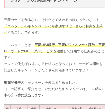
三菱カードを作るなら、それだけで終わるのはもったいない！
「
エムット
」のキャンペーンにも参加すれば、さらに特典を上乗
せ
することができます。
「エムット」とは、
三菱UFJ銀行
、
三菱UFJ eスマート証券
、
三菱
UFJカード
のMUFG系3サービスを連携
して活用する仕組みのこと
です。
セットで使えばお得になる仕組みとなっており、サービス開始を
記念したキャンペーンがたくさん開催されていますよ！
現在開催中
のキャンペーンを表にまとめました。
（この記事でご紹介させていただいたキャンペーンは、この表の
中の⑨～⑪に該当します）
分
名称
金額
条件 (*1)
エ
特典内容
対象者 (*2)