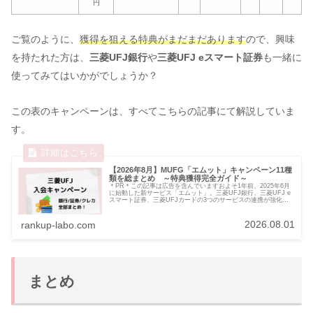
円
ご覧のように、
獲得を狙える特典がまだまだあります
ので、興味
を持たれた方は、
三菱UFJ銀行
や
三菱UFJ eスマート証券
も一緒に
使ってみてはいかがでしょうか？
この表のキャンペーンは、すべてこちらの記事にて解説していま
す。
【2026年8月】MUFG「エムット」キャンペーン11種
類を総まとめ ～特典獲得完全ガイド～
＊PR＊この記事は広告を含んでいますおよそ1年前、2025年6月
に始動した新サービス「エムット」。三菱UFJ銀行、三菱UFJ e
スマート証券、三菱UFJカードの3つのサービスの連携が強化さ
れ、UFJ系列のサービスを利用すればするほど、お得に...
2026.08.01
rankup-labo.com
まとめ