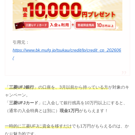
引用元：
https://www.bk.mufg.jp/tsukau/credit/lp/credit_cp_202606
/
「
三菱UFJ銀行
」の口座を、3月以前から持っている方
が対象のキ
ャンペーン。
「
三菱UFJカード
」に入会して銀行残高を10万円以上にすると、
（通常の入会特典とは別に）
現金1万円
がもらえます！
一時的に三菱UFJに資金を移すだけ
でも1万円がもらえるのは、か
なり魅力的です。