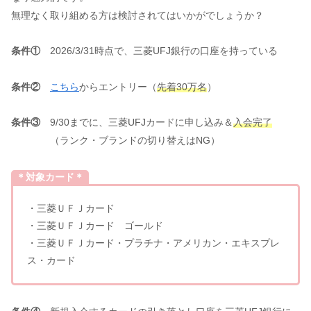
無理なく取り組める方は検討されてはいかがでしょうか？
条件①
2026/3/31時点で、三菱UFJ銀行の口座を持っている
条件②
こちら
からエントリー（
先着30万名
）
条件③
9/30までに、三菱UFJカードに申し込み＆
入会完了
（ランク・ブランドの切り替えはNG）
＊対象カード＊
・三菱ＵＦＪカード
・三菱ＵＦＪカード ゴールド
・三菱ＵＦＪカード・プラチナ・アメリカン・エキスプレ
ス・カード